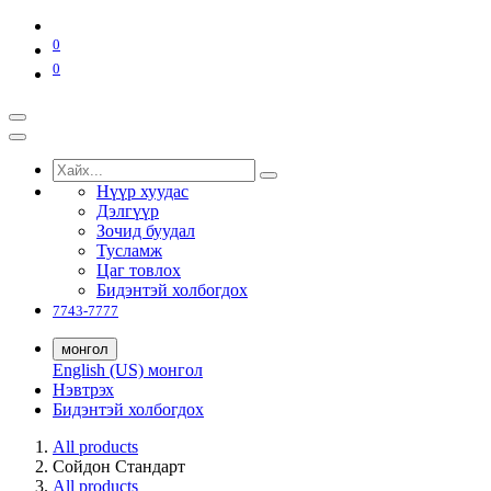
0
0
Нүүр хуудас
Дэлгүүр
Зочид буудал
Тусламж
Цаг товлох
Бидэнтэй холбогдох
7743-7777
монгол
English (US)
монгол
Нэвтрэх
Бидэнтэй холбогдох
All products
Сойдон Стандарт
All products