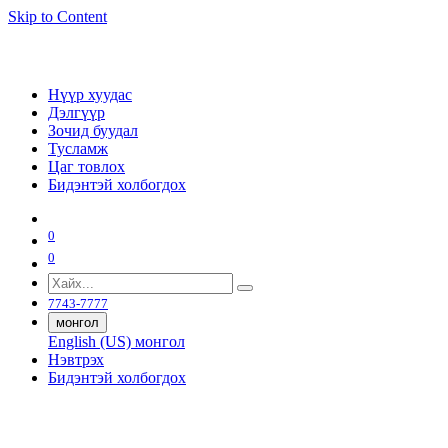
Skip to Content
Нүүр хуудас
Дэлгүүр
Зочид буудал
Тусламж
Цаг товлох
Бидэнтэй холбогдох
0
0
7743-7777
монгол
English (US)
монгол
Нэвтрэх
Бидэнтэй холбогдох