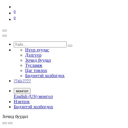
0
0
Нүүр хуудас
Дэлгүүр
Зочид буудал
Тусламж
Цаг товлох
Бидэнтэй холбогдох
7743-7777
монгол
English (US)
монгол
Нэвтрэх
Бидэнтэй холбогдох
Зочид буудал