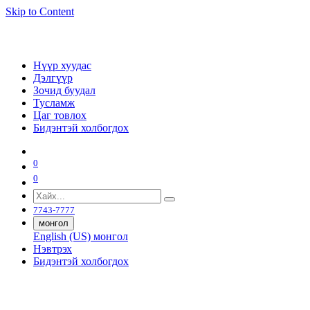
Skip to Content
Нүүр хуудас
Дэлгүүр
Зочид буудал
Тусламж
Цаг товлох
Бидэнтэй холбогдох
0
0
7743-7777
монгол
English (US)
монгол
Нэвтрэх
Бидэнтэй холбогдох