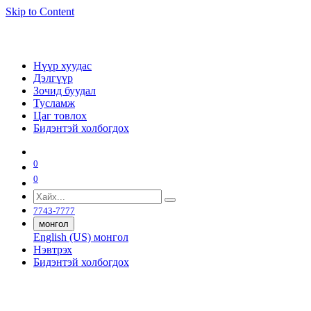
Skip to Content
Нүүр хуудас
Дэлгүүр
Зочид буудал
Тусламж
Цаг товлох
Бидэнтэй холбогдох
0
0
7743-7777
монгол
English (US)
монгол
Нэвтрэх
Бидэнтэй холбогдох