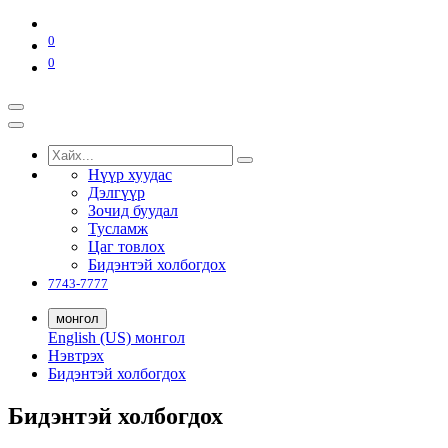
0
0
Нүүр хуудас
Дэлгүүр
Зочид буудал
Тусламж
Цаг товлох
Бидэнтэй холбогдох
7743-7777
монгол
English (US)
монгол
Нэвтрэх
Бидэнтэй холбогдох
Бидэнтэй холбогдох