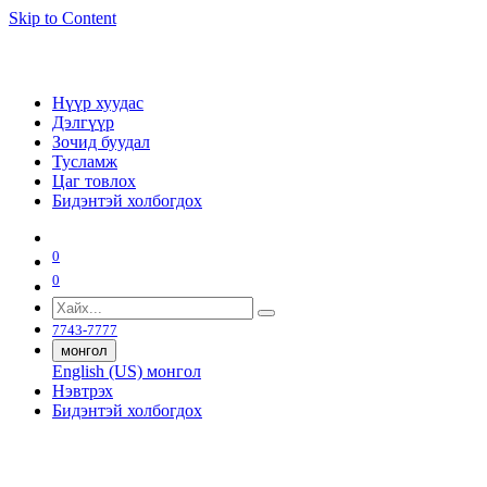
Skip to Content
Нүүр хуудас
Дэлгүүр
Зочид буудал
Тусламж
Цаг товлох
Бидэнтэй холбогдох
0
0
7743-7777
монгол
English (US)
монгол
Нэвтрэх
Бидэнтэй холбогдох