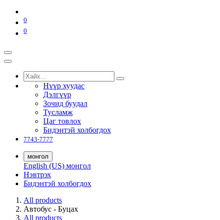
0
0
Нүүр хуудас
Дэлгүүр
Зочид буудал
Тусламж
Цаг товлох
Бидэнтэй холбогдох
7743-7777
монгол
English (US)
монгол
Нэвтрэх
Бидэнтэй холбогдох
All products
Автобус - Буцах
All products